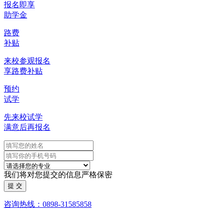
报名即享
助学金
路费
补贴
来校参观报名
享路费补贴
预约
试学
先来校试学
满意后再报名
我们将对您提交的信息严格保密
咨询热线：0898-31585858