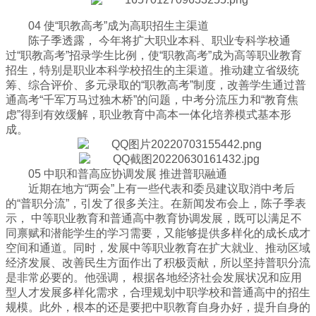
04 使“职教高考”成为高职招生主渠道
陈子季透露， 今年将扩大职业本科、职业专科学校通
过“职教高考”招录学生比例，使“职教高考”成为高等职业教育
招生，特别是职业本科学校招生的主渠道。推动建立省级统
筹、综合评价、多元录取的“职教高考”制度，改善学生通过普
通高考“千军万马过独木桥”的问题，中考分流压力和“教育焦
虑”得到有效缓解，职业教育中高本一体化培养模式基本形
成。
05 中职和普高应协调发展 推进普职融通
近期在地方“两会”上有一些代表和委员建议取消中考后
的“普职分流”，引发了很多关注。在新闻发布会上，陈子季表
示， 中等职业教育和普通高中教育协调发展，既可以满足不
同禀赋和潜能学生的学习需要，又能够提供多样化的成长成才
空间和通道。同时，发展中等职业教育在扩大就业、推动区域
经济发展、改善民生方面作出了积极贡献，所以坚持普职分流
是非常必要的。他强调， 根据各地经济社会发展状况和应用
型人才发展多样化需求，合理规划中职学校和普通高中的招生
规模。此外，根本的还是要把中职教育自身办好，提升自身的