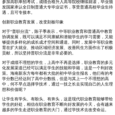
参加高职单招考试，成绩合格升入高等院校继续就读，毕业颁
发国家承认全日制普通大专毕业证书，享受普通高校毕业生待
遇，且可专接本。
创新职业教育发展，改变刻板印象
对于“普职分流”，陈子季表示，中等职业教育和普通高中教育
协调发展，既可以满足不同禀赋和潜能学生的学习需要，又能
够提供多样化的成长成才空间和通道。同时，发展中等职业教
育在扩大就业、推动区域经济发展、改善民生方面作出了积极
贡献，所以坚持普职分流是非常必要的。
对于成绩不理想的学生，上高中不再是选择，职业教育的多元
化发展渠道已经可以满足学生的技能和学籍，这是一个利好政
策。海南新东方每年都有大批的初中毕业生报名，他们有的考
学分数已经达到了高中分数线，但是与其上一个不理想的高
中，何不早点选择学技术，通过一技之长去实现自己的人生理
想和价值呢？
让学生有学头、有盼头、有奔头，这是现代职业教育能够带给
学生的好处，相信在职业教育不断向好发展的今天，会有越来
越多的学生走进职业教育的大门，通过学技术去改变命运。